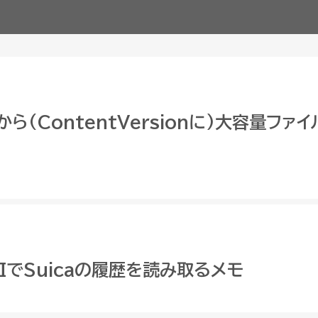
ceから(ContentVersionに)大容量フ
PIでSuicaの履歴を読み取るメモ