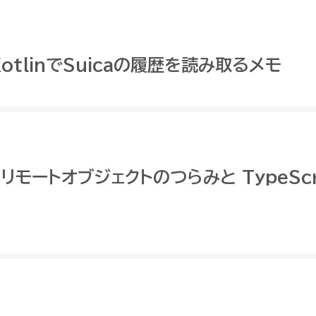
 KotlinでSuicaの履歴を読み取るメモ
ce リモートオブジェクトのつらみと TypeSc